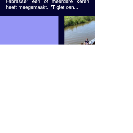
Fabrasser een of meerdere keren
heeft meegemaakt. 'T giet oan...